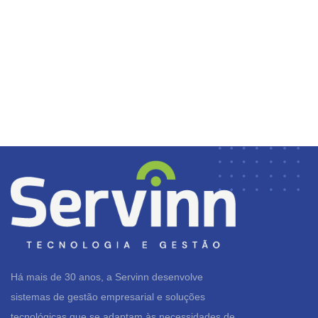
Há mais de 30 anos, a Servinn desenvolve
sistemas de gestão empresarial e soluções
tecnológicas que se adaptam às necessidades de