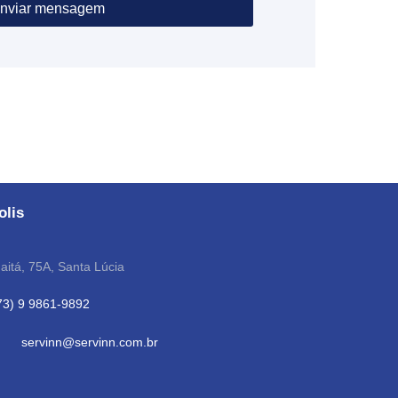
nviar mensagem
olis
aitá, 75A, Santa Lúcia
73) 9 9861-9892
servinn@servinn.com.br