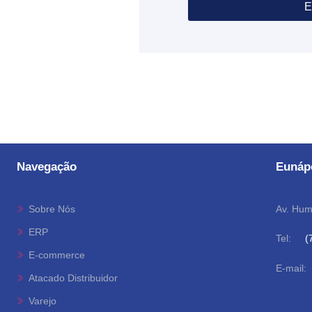
E
Navegação
Eunáp
Sobre Nós
Av. Hum
ERP
Tel:
(
E-commerce
E-mail:
Atacado Distribuidor
Varejo